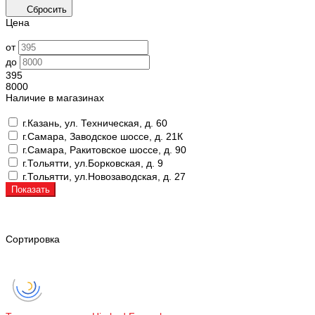
Сбросить
Цена
от
до
395
8000
Наличие в магазинах
г.Казань, ул. Техническая, д. 60
г.Самара, Заводское шоссе, д. 21К
г.Самара, Ракитовское шоссе, д. 90
г.Тольятти, ул.Борковская, д. 9
г.Тольятти, ул.Новозаводская, д. 27
Показать
Сортировка