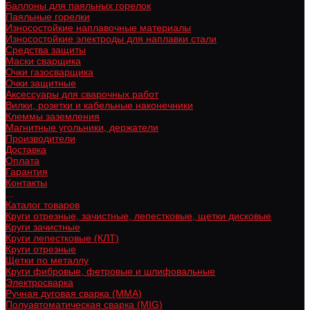
Баллоны для паяльных горелок
Паяльные горелки
Износостойкие наплавочные материалы
Износостойкие электроды для наплавки стали
Средства защиты
Маски сварщика
Очки газосварщика
Очки защитные
Аксессуары для сварочных работ
Вилки, розетки и кабельные наконечники
Клеммы заземления
Магнитные угольники, держатели
Производители
Доставка
Оплата
Гарантия
Контакты
...
Каталог товаров
Круги отрезные, зачистные, лепестковые, щетки дисковые
Круги зачистные
Круги лепестковые (КЛТ)
Круги отрезные
Щетки по металлу
Круги фибровые, фетровые и шлифовальные
Электросварка
Ручная дуговая сварка (MMA)
Полуавтоматическая сварка (MIG)