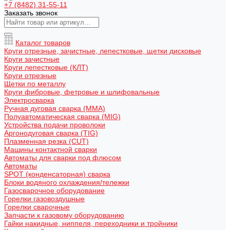
+7 (8482) 31-55-11
Заказать звонок
Каталог товаров
Круги отрезные, зачистные, лепестковые, щетки дисковые
Круги зачистные
Круги лепестковые (КЛТ)
Круги отрезные
Щетки по металлу
Круги фибровые, фетровые и шлифовальные
Электросварка
Ручная дуговая сварка (MMA)
Полуавтоматическая сварка (MIG)
Устройства подачи проволоки
Аргонодуговая сварка (TIG)
Плазменная резка (CUT)
Машины контактной сварки
Автоматы для сварки под флюсом
Автоматы
SPOT (конденсаторная) сварка
Блоки водяного охлаждения/тележки
Газосварочное оборудование
Горелки газовоздушные
Горелки сварочные
Запчасти к газовому оборудованию
Гайки накидные, ниппеля, переходники и тройники