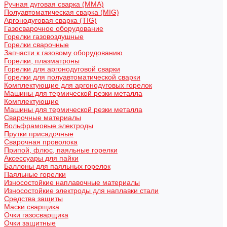
Ручная дуговая сварка (MMA)
Полуавтоматическая сварка (MIG)
Аргонодуговая сварка (TIG)
Газосварочное оборудование
Горелки газовоздушные
Горелки сварочные
Запчасти к газовому оборудованию
Горелки, плазматроны
Горелки для аргонодуговой сварки
Горелки для полуавтоматической сварки
Комплектующие для аргонодуговых горелок
Машины для термической резки металла
Комплектующие
Машины для термической резки металла
Сварочные материалы
Вольфрамовые электроды
Прутки присадочные
Сварочная проволока
Припой, флюс, паяльные горелки
Аксессуары для пайки
Баллоны для паяльных горелок
Паяльные горелки
Износостойкие наплавочные материалы
Износостойкие электроды для наплавки стали
Средства защиты
Маски сварщика
Очки газосварщика
Очки защитные