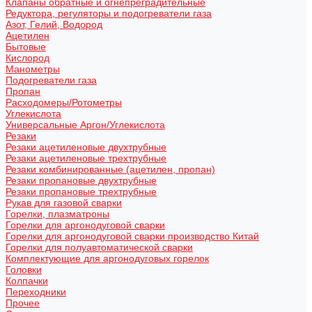
Клапаны обратные и огнепреградительные
Редуктора, регуляторы и подогреватели газа
Азот, Гелий, Водород
Ацетилен
Бытовые
Кислород
Манометры
Подогреватели газа
Пропан
Расходомеры/Ротометры
Углекислота
Универсальные Аргон/Углекислота
Резаки
Резаки ацетиленовые двухтрубные
Резаки ацетиленовые трехтрубные
Резаки комбинированные (ацетилен, пропан)
Резаки пропановые двухтрубные
Резаки пропановые трехтрубные
Рукав для газовой сварки
Горелки, плазматроны
Горелки для аргонодуговой сварки
Горелки для аргонодуговой сварки производство Китай
Горелки для полуавтоматической сварки
Комплектующие для аргонодуговых горелок
Головки
Колпачки
Переходники
Прочее