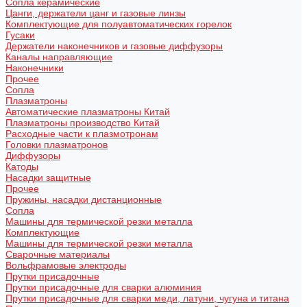
Сопла керамические
Цанги, держатели цанг и газовые линзы
Комплектующие для полуавтоматических горелок
Гусаки
Держатели наконечников и газовые диффузоры
Каналы направляющие
Наконечники
Прочее
Сопла
Плазматроны
Автоматические плазматроны Китай
Плазматроны производство Китай
Расходные части к плазмотронам
Головки плазматронов
Диффузоры
Катоды
Насадки защитные
Прочее
Пружины, насадки дистанционные
Сопла
Машины для термической резки металла
Комплектующие
Машины для термической резки металла
Сварочные материалы
Вольфрамовые электроды
Прутки присадочные
Прутки присадочные для сварки алюминия
Прутки присадочные для сварки меди, латуни, чугуна и титана