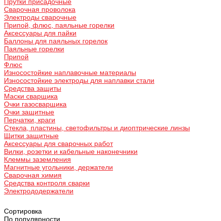
Прутки присадочные
Сварочная проволока
Электроды сварочные
Припой, флюс, паяльные горелки
Аксессуары для пайки
Баллоны для паяльных горелок
Паяльные горелки
Припой
Флюс
Износостойкие наплавочные материалы
Износостойкие электроды для наплавки стали
Средства защиты
Маски сварщика
Очки газосварщика
Очки защитные
Перчатки, краги
Стекла, пластины, светофильтры и диоптрические линзы
Щитки защитные
Аксессуары для сварочных работ
Вилки, розетки и кабельные наконечники
Клеммы заземления
Магнитные угольники, держатели
Сварочная химия
Средства контроля сварки
Электрододержатели
Сортировка
По популярности