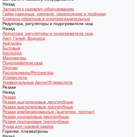
Назад
Запчасти к газовому оборудованию
Гайки накидные, ниппеля, переходники и тройники
Клапаны обратные и огнепреградительные
Редуктора, регуляторы и подогреватели газа
Назад
Редуктора, регуляторы и подогреватели газа
Азот, Гелий, Водород
Ацетилен
Бытовые
Кислород
Манометры
Подогреватели газа
Пропан
Расходомеры/Ротометры
Углекислота
Универсальные Аргон/Углекислота
Резаки
Назад
Резаки
Резаки ацетиленовые двухтрубные
Резаки ацетиленовые трехтрубные
Резаки комбинированные (ацетилен, пропан)
Резаки пропановые двухтрубные
Резаки пропановые трехтрубные
Рукав для газовой сварки
Горелки, плазматроны
Назад