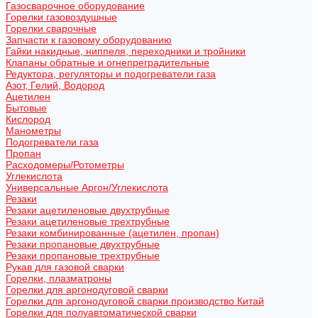
Газосварочное оборудование
Горелки газовоздушные
Горелки сварочные
Запчасти к газовому оборудованию
Гайки накидные, ниппеля, переходники и тройники
Клапаны обратные и огнепреградительные
Редуктора, регуляторы и подогреватели газа
Азот, Гелий, Водород
Ацетилен
Бытовые
Кислород
Манометры
Подогреватели газа
Пропан
Расходомеры/Ротометры
Углекислота
Универсальные Аргон/Углекислота
Резаки
Резаки ацетиленовые двухтрубные
Резаки ацетиленовые трехтрубные
Резаки комбинированные (ацетилен, пропан)
Резаки пропановые двухтрубные
Резаки пропановые трехтрубные
Рукав для газовой сварки
Горелки, плазматроны
Горелки для аргонодуговой сварки
Горелки для аргонодуговой сварки производство Китай
Горелки для полуавтоматической сварки