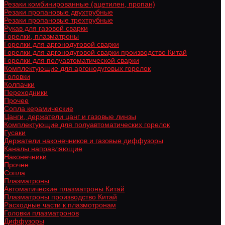
Резаки комбинированные (ацетилен, пропан)
Резаки пропановые двухтрубные
Резаки пропановые трехтрубные
Рукав для газовой сварки
Горелки, плазматроны
Горелки для аргонодуговой сварки
Горелки для аргонодуговой сварки производство Китай
Горелки для полуавтоматической сварки
Комплектующие для аргонодуговых горелок
Головки
Колпачки
Переходники
Прочее
Сопла керамические
Цанги, держатели цанг и газовые линзы
Комплектующие для полуавтоматических горелок
Гусаки
Держатели наконечников и газовые диффузоры
Каналы направляющие
Наконечники
Прочее
Сопла
Плазматроны
Автоматические плазматроны Китай
Плазматроны производство Китай
Расходные части к плазмотронам
Головки плазматронов
Диффузоры