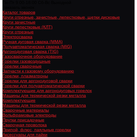
Пн-Пт 9:00-18:00 Cб-Вс Выходной
Заказать звонок
Каталог товаров
Круги отрезные, зачистные, лепестковые, щетки дисковые
Круги зачистные
Круги лепестковые (КЛТ)
Круги отрезные
Электросварка
Ручная дуговая сварка (MMA)
Полуавтоматическая сварка (MIG)
Аргонодуговая сварка (TIG)
Газосварочное оборудование
Горелки газовоздушные
Горелки сварочные
Запчасти к газовому оборудованию
Горелки, плазматроны
Горелки для аргонодуговой сварки
Горелки для полуавтоматической сварки
Комплектующие для аргонодуговых горелок
Машины для термической резки металла
Комплектующие
Машины для термической резки металла
Сварочные материалы
Вольфрамовые электроды
Прутки присадочные
Сварочная проволока
Припой, флюс, паяльные горелки
Аксессуары для пайки