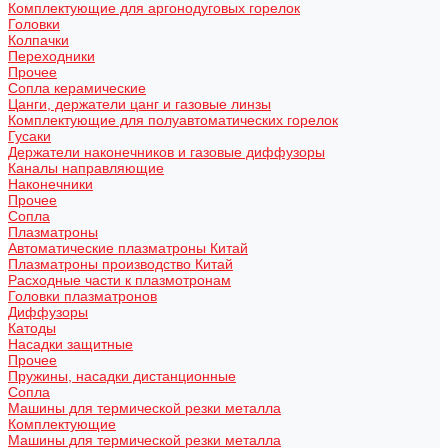
Комплектующие для аргонодуговых горелок
Головки
Колпачки
Переходники
Прочее
Сопла керамические
Цанги, держатели цанг и газовые линзы
Комплектующие для полуавтоматических горелок
Гусаки
Держатели наконечников и газовые диффузоры
Каналы направляющие
Наконечники
Прочее
Сопла
Плазматроны
Автоматические плазматроны Китай
Плазматроны производство Китай
Расходные части к плазмотронам
Головки плазматронов
Диффузоры
Катоды
Насадки защитные
Прочее
Пружины, насадки дистанционные
Сопла
Машины для термической резки металла
Комплектующие
Машины для термической резки металла