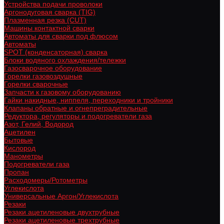
Устройства подачи проволоки
Аргонодуговая сварка (TIG)
Плазменная резка (CUT)
Машины контактной сварки
Автоматы для сварки под флюсом
Автоматы
SPOT (конденсаторная) сварка
Блоки водяного охлаждения/тележки
Газосварочное оборудование
Горелки газовоздушные
Горелки сварочные
Запчасти к газовому оборудованию
Гайки накидные, ниппеля, переходники и тройники
Клапаны обратные и огнепреградительные
Редуктора, регуляторы и подогреватели газа
Азот, Гелий, Водород
Ацетилен
Бытовые
Кислород
Манометры
Подогреватели газа
Пропан
Расходомеры/Ротометры
Углекислота
Универсальные Аргон/Углекислота
Резаки
Резаки ацетиленовые двухтрубные
Резаки ацетиленовые трехтрубные