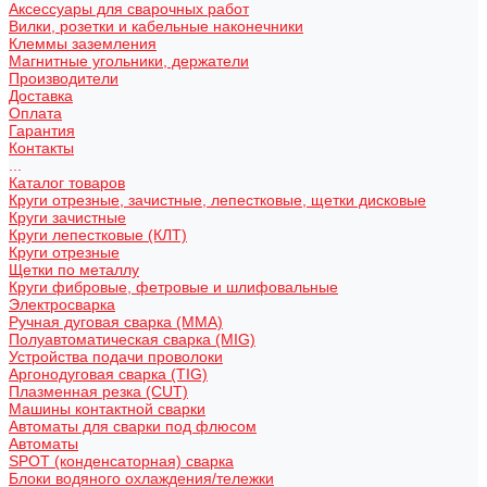
Аксессуары для сварочных работ
Вилки, розетки и кабельные наконечники
Клеммы заземления
Магнитные угольники, держатели
Производители
Доставка
Оплата
Гарантия
Контакты
...
Каталог товаров
Круги отрезные, зачистные, лепестковые, щетки дисковые
Круги зачистные
Круги лепестковые (КЛТ)
Круги отрезные
Щетки по металлу
Круги фибровые, фетровые и шлифовальные
Электросварка
Ручная дуговая сварка (MMA)
Полуавтоматическая сварка (MIG)
Устройства подачи проволоки
Аргонодуговая сварка (TIG)
Плазменная резка (CUT)
Машины контактной сварки
Автоматы для сварки под флюсом
Автоматы
SPOT (конденсаторная) сварка
Блоки водяного охлаждения/тележки