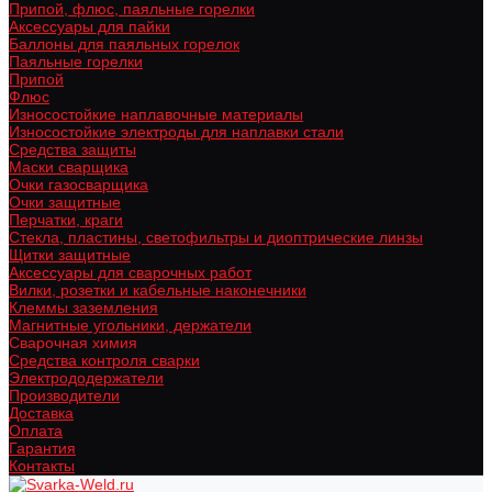
Припой, флюс, паяльные горелки
Аксессуары для пайки
Баллоны для паяльных горелок
Паяльные горелки
Припой
Флюс
Износостойкие наплавочные материалы
Износостойкие электроды для наплавки стали
Средства защиты
Маски сварщика
Очки газосварщика
Очки защитные
Перчатки, краги
Стекла, пластины, светофильтры и диоптрические линзы
Щитки защитные
Аксессуары для сварочных работ
Вилки, розетки и кабельные наконечники
Клеммы заземления
Магнитные угольники, держатели
Сварочная химия
Средства контроля сварки
Электрододержатели
Производители
Доставка
Оплата
Гарантия
Контакты