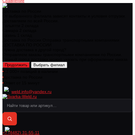
Сравнение
Доставка по России
От выбранного филиала зависят контакты и условия отгрузки.
Доставляем по всей России.
Тольятти
2 склада
Самара
2 склада
Казань
1 склад
Доставка по России
Отправка транспортными компаниями
ДОСТАВКА ПО РОССИИ
Нужна доставка в другой город?
Отправляем заказы транспортными компаниями по России.
Точный город доставки можно указать при оформлении заказа.
Продолжить
Выбрать филиал
12 000+ позиций в наличии
Доставка по России
Ответ от 15 минут
weld.info@yandex.ru
+7 (8482) 31-55-11