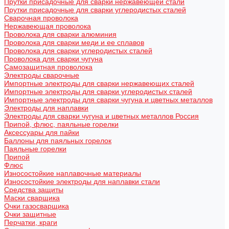
Прутки присадочные для сварки нержавеющей стали
Прутки присадочные для сварки углеродистых сталей
Сварочная проволока
Нержавеющая проволока
Проволока для сварки алюминия
Проволока для сварки меди и ее сплавов
Проволока для сварки углеродистых сталей
Проволока для сварки чугуна
Самозащитная проволока
Электроды сварочные
Импортные электроды для сварки нержавеющих сталей
Импортные электроды для сварки углеродистых сталей
Импортные электроды для сварки чугуна и цветных металлов
Электроды для наплавки
Электроды для сварки чугуна и цветных металлов Россия
Припой, флюс, паяльные горелки
Аксессуары для пайки
Баллоны для паяльных горелок
Паяльные горелки
Припой
Флюс
Износостойкие наплавочные материалы
Износостойкие электроды для наплавки стали
Средства защиты
Маски сварщика
Очки газосварщика
Очки защитные
Перчатки, краги