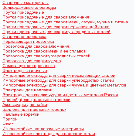
Сварочные материалы
Вольфрамовые электроды
Прутки присадочные
Прутки присадочные для сварки алюминия
Прутки присадочные для сварки меди, латуни, чугуна и титана
Прутки присадочные для сварки нержавеющей стали
Прутки присадочные для сварки углеродистых сталей
Сварочная проволока
Нержавеющая проволока
Проволока для сварки алюминия
Проволока для сварки меди и ее сплавов
Проволока для сварки углеродистых сталей
Проволока для сварки чугуна
Самозащитная проволока
Электроды сварочные
Импортные электроды для сварки нержавеющих сталей
Импортные электроды для сварки углеродистых сталей
Импортные электроды для сварки чугуна и цветных металлов
Электроды для наплавки
Электроды для сварки чугуна и цветных металлов Россия
Припой, флюс, паяльные горелки
Аксессуары для пайки
Баллоны для паяльных горелок
Паяльные горелки
Припой
Флюс
Износостойкие наплавочные материалы
Износостойкие электроды для наплавки стали