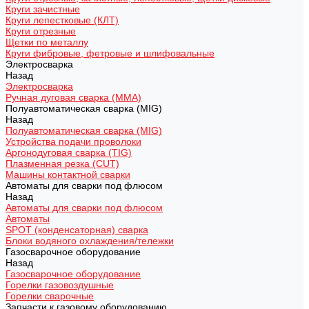
Круги зачистные
Круги лепестковые (КЛТ)
Круги отрезные
Щетки по металлу
Круги фибровые, фетровые и шлифовальные
Электросварка
Назад
Электросварка
Ручная дуговая сварка (MMA)
Полуавтоматическая сварка (MIG)
Назад
Полуавтоматическая сварка (MIG)
Устройства подачи проволоки
Аргонодуговая сварка (TIG)
Плазменная резка (CUT)
Машины контактной сварки
Автоматы для сварки под флюсом
Назад
Автоматы для сварки под флюсом
Автоматы
SPOT (конденсаторная) сварка
Блоки водяного охлаждения/тележки
Газосварочное оборудование
Назад
Газосварочное оборудование
Горелки газовоздушные
Горелки сварочные
Запчасти к газовому оборудованию