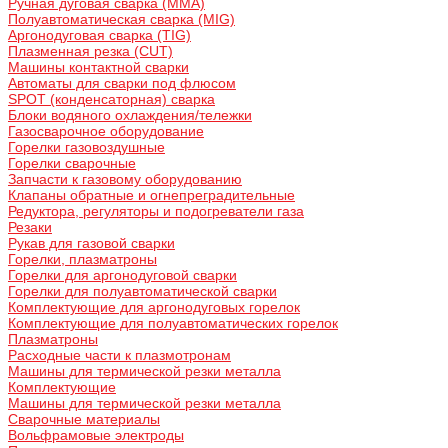
Ручная дуговая сварка (MMA)
Полуавтоматическая сварка (MIG)
Аргонодуговая сварка (TIG)
Плазменная резка (CUT)
Машины контактной сварки
Автоматы для сварки под флюсом
SPOT (конденсаторная) сварка
Блоки водяного охлаждения/тележки
Газосварочное оборудование
Горелки газовоздушные
Горелки сварочные
Запчасти к газовому оборудованию
Клапаны обратные и огнепреградительные
Редуктора, регуляторы и подогреватели газа
Резаки
Рукав для газовой сварки
Горелки, плазматроны
Горелки для аргонодуговой сварки
Горелки для полуавтоматической сварки
Комплектующие для аргонодуговых горелок
Комплектующие для полуавтоматических горелок
Плазматроны
Расходные части к плазмотронам
Машины для термической резки металла
Комплектующие
Машины для термической резки металла
Сварочные материалы
Вольфрамовые электроды