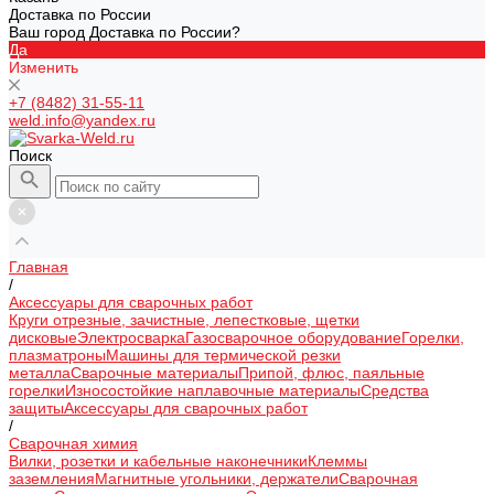
Доставка по России
Ваш город Доставка по России?
Да
Изменить
+7 (8482) 31-55-11
weld.info@yandex.ru
Поиск
Главная
/
Аксессуары для сварочных работ
Круги отрезные, зачистные, лепестковые, щетки
дисковые
Электросварка
Газосварочное оборудование
Горелки,
плазматроны
Машины для термической резки
металла
Сварочные материалы
Припой, флюс, паяльные
горелки
Износостойкие наплавочные материалы
Средства
защиты
Аксессуары для сварочных работ
/
Сварочная химия
Вилки, розетки и кабельные наконечники
Клеммы
заземления
Магнитные угольники, держатели
Сварочная