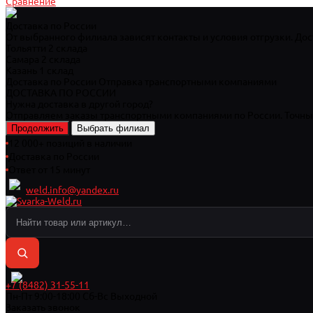
Сравнение
Доставка по России
От выбранного филиала зависят контакты и условия отгрузки. Дос
Тольятти
2 склада
Самара
2 склада
Казань
1 склад
Доставка по России
Отправка транспортными компаниями
ДОСТАВКА ПО РОССИИ
Нужна доставка в другой город?
Отправляем заказы транспортными компаниями по России. Точный
Продолжить
Выбрать филиал
12 000+ позиций в наличии
Доставка по России
Ответ от 15 минут
weld.info@yandex.ru
+7 (8482) 31-55-11
Пн-Пт 9:00-18:00 Cб-Вс Выходной
Заказать звонок