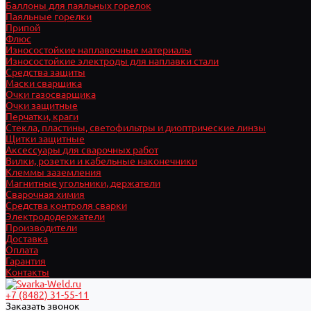
Баллоны для паяльных горелок
Паяльные горелки
Припой
Флюс
Износостойкие наплавочные материалы
Износостойкие электроды для наплавки стали
Средства защиты
Маски сварщика
Очки газосварщика
Очки защитные
Перчатки, краги
Стекла, пластины, светофильтры и диоптрические линзы
Щитки защитные
Аксессуары для сварочных работ
Вилки, розетки и кабельные наконечники
Клеммы заземления
Магнитные угольники, держатели
Сварочная химия
Средства контроля сварки
Электрододержатели
Производители
Доставка
Оплата
Гарантия
Контакты
+7 (8482) 31-55-11
Заказать звонок