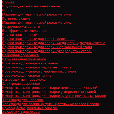
Прочее
Пружины, насадки дистанционные
Сопла
Машины для термической резки металла
Комплектующие
Машины для термической резки металла
Сварочные материалы
Вольфрамовые электроды
Прутки присадочные
Прутки присадочные для сварки алюминия
Прутки присадочные для сварки меди, латуни, чугуна и титана
Прутки присадочные для сварки нержавеющей стали
Прутки присадочные для сварки углеродистых сталей
Сварочная проволока
Нержавеющая проволока
Проволока для сварки алюминия
Проволока для сварки меди и ее сплавов
Проволока для сварки углеродистых сталей
Проволока для сварки чугуна
Самозащитная проволока
Электроды сварочные
Импортные электроды для сварки нержавеющих сталей
Импортные электроды для сварки углеродистых сталей
Импортные электроды для сварки чугуна и цветных металлов
Электроды для наплавки
Электроды для сварки чугуна и цветных металлов Россия
Припой, флюс, паяльные горелки
Аксессуары для пайки