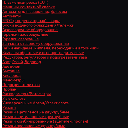
Плазменная резка (CUT)
Машины контактной сварки
Автоматы для сварки под флюсом
Автоматы
SPOT (конденсаторная) сварка
Блоки водяного охлаждения/тележки
Газосварочное оборудование
Горелки газовоздушные
Горелки сварочные
Запчасти к газовому оборудованию
Гайки накидные, ниппеля, переходники и тройники
Клапаны обратные и огнепреградительные
Редуктора, регуляторы и подогреватели газа
Азот, Гелий, Водород
Ацетилен
Бытовые
Кислород
Манометры
Подогреватели газа
Пропан
Расходомеры/Ротометры
Углекислота
Универсальные Аргон/Углекислота
Резаки
Резаки ацетиленовые двухтрубные
Резаки ацетиленовые трехтрубные
Резаки комбинированные (ацетилен, пропан)
Резаки пропановые двухтрубные