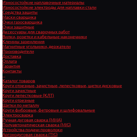
Износостойкие наплавочные материалы
Износостойкие электроды для наплавки стали
Средства защиты
Маски сварщика
Очки газосварщика
Очки защитные
Аксессуары для сварочных работ
Вилки, розетки и кабельные наконечники
Клеммы заземления
Магнитные угольники, держатели
Производители
Доставка
Оплата
Гарантия
Контакты
...
Каталог товаров
Круги отрезные, зачистные, лепестковые, щетки дисковые
Круги зачистные
Круги лепестковые (КЛТ)
Круги отрезные
Щетки по металлу
Круги фибровые, фетровые и шлифовальные
Электросварка
Ручная дуговая сварка (MMA)
Полуавтоматическая сварка (MIG)
Устройства подачи проволоки
Аргонодуговая сварка (TIG)