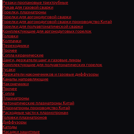
Резаки пропановые трехтрубные
Рукав для газовой сварки
Горелки, плазматроны
Горелки для аргонодуговой сварки
Горелки для аргонодуговой сварки производство Китай
Горелки для полуавтоматической сварки
Комплектующие для аргонодуговых горелок
Головки
Колпачки
Переходники
Прочее
Сопла керамические
Цанги, держатели цанг и газовые линзы
Комплектующие для полуавтоматических горелок
Гусаки
Держатели наконечников и газовые диффузоры
Каналы направляющие
Наконечники
Прочее
Сопла
Плазматроны
Автоматические плазматроны Китай
Плазматроны производство Китай
Расходные части к плазмотронам
Головки плазматронов
Диффузоры
Катоды
Насадки защитные