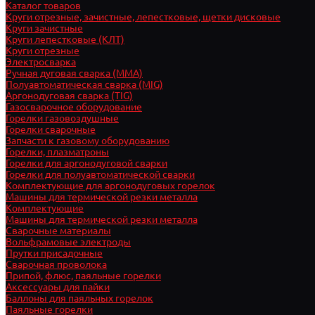
Каталог товаров
Круги отрезные, зачистные, лепестковые, щетки дисковые
Круги зачистные
Круги лепестковые (КЛТ)
Круги отрезные
Электросварка
Ручная дуговая сварка (MMA)
Полуавтоматическая сварка (MIG)
Аргонодуговая сварка (TIG)
Газосварочное оборудование
Горелки газовоздушные
Горелки сварочные
Запчасти к газовому оборудованию
Горелки, плазматроны
Горелки для аргонодуговой сварки
Горелки для полуавтоматической сварки
Комплектующие для аргонодуговых горелок
Машины для термической резки металла
Комплектующие
Машины для термической резки металла
Сварочные материалы
Вольфрамовые электроды
Прутки присадочные
Сварочная проволока
Припой, флюс, паяльные горелки
Аксессуары для пайки
Баллоны для паяльных горелок
Паяльные горелки