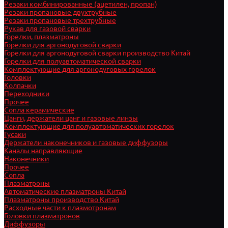
Резаки комбинированные (ацетилен, пропан)
Резаки пропановые двухтрубные
Резаки пропановые трехтрубные
Рукав для газовой сварки
Горелки, плазматроны
Горелки для аргонодуговой сварки
Горелки для аргонодуговой сварки производство Китай
Горелки для полуавтоматической сварки
Комплектующие для аргонодуговых горелок
Головки
Колпачки
Переходники
Прочее
Сопла керамические
Цанги, держатели цанг и газовые линзы
Комплектующие для полуавтоматических горелок
Гусаки
Держатели наконечников и газовые диффузоры
Каналы направляющие
Наконечники
Прочее
Сопла
Плазматроны
Автоматические плазматроны Китай
Плазматроны производство Китай
Расходные части к плазмотронам
Головки плазматронов
Диффузоры