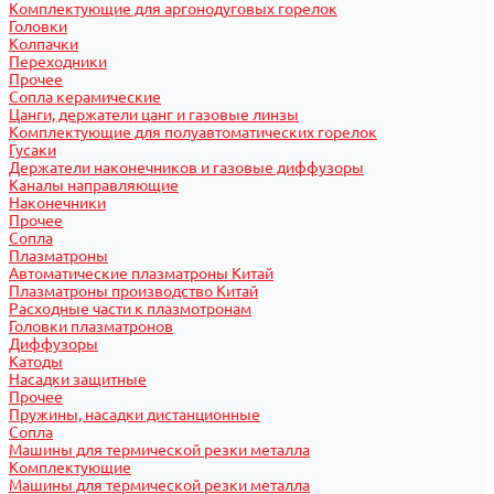
Комплектующие для аргонодуговых горелок
Головки
Колпачки
Переходники
Прочее
Сопла керамические
Цанги, держатели цанг и газовые линзы
Комплектующие для полуавтоматических горелок
Гусаки
Держатели наконечников и газовые диффузоры
Каналы направляющие
Наконечники
Прочее
Сопла
Плазматроны
Автоматические плазматроны Китай
Плазматроны производство Китай
Расходные части к плазмотронам
Головки плазматронов
Диффузоры
Катоды
Насадки защитные
Прочее
Пружины, насадки дистанционные
Сопла
Машины для термической резки металла
Комплектующие
Машины для термической резки металла