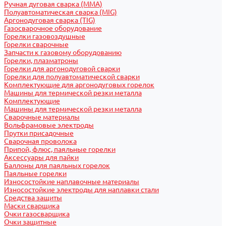
Ручная дуговая сварка (MMA)
Полуавтоматическая сварка (MIG)
Аргонодуговая сварка (TIG)
Газосварочное оборудование
Горелки газовоздушные
Горелки сварочные
Запчасти к газовому оборудованию
Горелки, плазматроны
Горелки для аргонодуговой сварки
Горелки для полуавтоматической сварки
Комплектующие для аргонодуговых горелок
Машины для термической резки металла
Комплектующие
Машины для термической резки металла
Сварочные материалы
Вольфрамовые электроды
Прутки присадочные
Сварочная проволока
Припой, флюс, паяльные горелки
Аксессуары для пайки
Баллоны для паяльных горелок
Паяльные горелки
Износостойкие наплавочные материалы
Износостойкие электроды для наплавки стали
Средства защиты
Маски сварщика
Очки газосварщика
Очки защитные