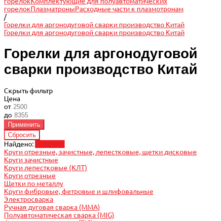
горелок
Комплектующие для полуавтоматических
горелок
Плазматроны
Расходные части к плазмотронам
/
Горелки для аргонодуговой сварки производство Китай
Горелки для аргонодуговой сварки производство Китай
Горелки для аргонодуговой
сварки производство Китай
Скрыть фильтр
Цена
от
до
Найдено:
Показать
Круги отрезные, зачистные, лепестковые, щетки дисковые
Круги зачистные
Круги лепестковые (КЛТ)
Круги отрезные
Щетки по металлу
Круги фибровые, фетровые и шлифовальные
Электросварка
Ручная дуговая сварка (MMA)
Полуавтоматическая сварка (MIG)