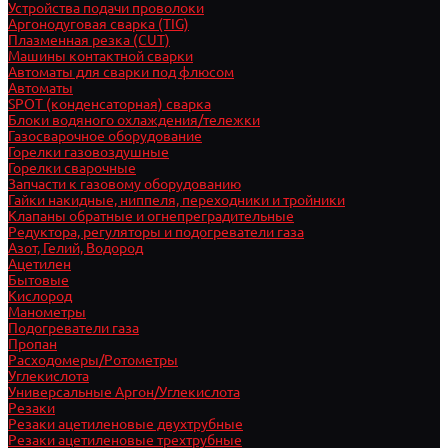
Устройства подачи проволоки
Аргонодуговая сварка (TIG)
Плазменная резка (CUT)
Машины контактной сварки
Автоматы для сварки под флюсом
Автоматы
SPOT (конденсаторная) сварка
Блоки водяного охлаждения/тележки
Газосварочное оборудование
Горелки газовоздушные
Горелки сварочные
Запчасти к газовому оборудованию
Гайки накидные, ниппеля, переходники и тройники
Клапаны обратные и огнепреградительные
Редуктора, регуляторы и подогреватели газа
Азот, Гелий, Водород
Ацетилен
Бытовые
Кислород
Манометры
Подогреватели газа
Пропан
Расходомеры/Ротометры
Углекислота
Универсальные Аргон/Углекислота
Резаки
Резаки ацетиленовые двухтрубные
Резаки ацетиленовые трехтрубные