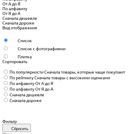
От А до Я
По алфавиту
От Я до А
Сначала дешевле
Сначала дороже
Вид отображения
Список
Список с фотографиями
Плитка
Сортировать
По популярности
Сначала товары, которые чаще покупают
По рейтингу
Сначала товары с высокими оценками
По алфавиту
От А до Я
По алфавиту
От Я до А
Сначала дешевле
Сначала дороже
Фильтр
Сбросить