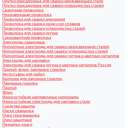
Прутки присадочные для сварки нержавеющей стали
Прутки присадочные для сварки углеродистых сталей
Сварочная проволока
Нержавеющая проволока
Проволока для сварки алюминия
Проволока для сварки меди и ее сплавов
Проволока для сварки углеродистых сталей
Проволока для сварки чугуна
Самозащитная проволока
Электроды сварочные
Импортные электроды для сварки нержавеющих сталей
Импортные электроды для сварки углеродистых сталей
Импортные электроды для сварки чугуна и цветных металлов
Электроды для наплавки
Электроды для сварки чугуна и цветных металлов Россия
Припой, флюс, паяльные горелки
Аксессуары для пайки
Баллоны для паяльных горелок
Паяльные горелки
Припой
Флюс
Износостойкие наплавочные материалы
Износостойкие электроды для наплавки стали
Средства защиты
Маски сварщика
Очки газосварщика
Очки защитные
Перчатки, краги