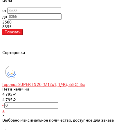
Цена
от
до
2500
8355
Показать
Сортировка
Горелка SUPER TS 20 (M12x1, 1/4G, 3/8G) 8м
Нет в наличии
4 795 ₽
4 795 ₽
-
+
×
Выбрано максимальное количество, доступное для заказа