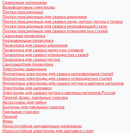
Сварочные материалы
Вольфрамовые электроды
Прутки присадочные
Прутки присадочные для сварки алюминия
Прутки присадочные для сварки меди, латуни, чугуна и титана
Прутки присадочные для сварки нержавеющей стали
Прутки присадочные для сварки углеродистых сталей
Сварочная проволока
Нержавеющая проволока
Проволока для сварки алюминия
Проволока для сварки меди и ее сплавов
Проволока для сварки углеродистых сталей
Проволока для сварки чугуна
Самозащитная проволока
Электроды сварочные
Импортные электроды для сварки нержавеющих сталей
Импортные электроды для сварки углеродистых сталей
Импортные электроды для сварки чугуна и цветных металлов
Электроды для наплавки
Электроды для сварки чугуна и цветных металлов Россия
Припой, флюс, паяльные горелки
Аксессуары для пайки
Баллоны для паяльных горелок
Паяльные горелки
Припой
Флюс
Износостойкие наплавочные материалы
Износостойкие электроды для наплавки стали