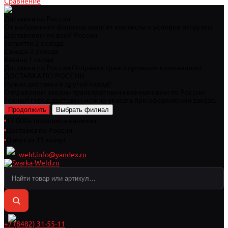
Сравнение
Доставка по России
От выбранного филиала зависят контакты и условия отгрузки.
Доставляем по всей России.
Тольятти
2 склада
Самара
2 склада
Казань
1 склад
Доставка по России
Отправка транспортными компаниями
ДОСТАВКА ПО РОССИИ
Нужна доставка в другой город?
Отправляем заказы транспортными компаниями по России.
Точный город доставки можно указать при оформлении заказа.
Продолжить
Выбрать филиал
12 000+ позиций в наличии
Доставка по России
Ответ от 15 минут
weld.info@yandex.ru
+7 (8482) 31-55-11