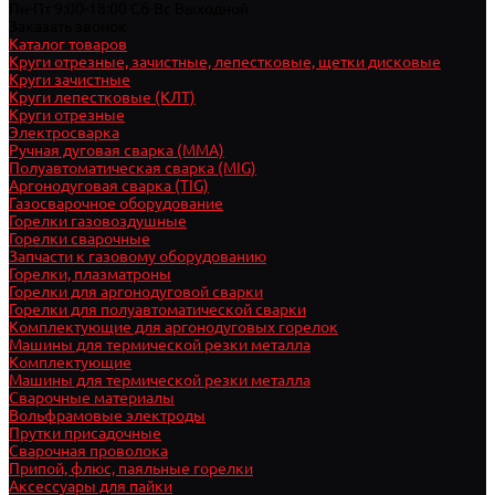
Пн-Пт 9:00-18:00 Cб-Вс Выходной
Заказать звонок
Каталог товаров
Круги отрезные, зачистные, лепестковые, щетки дисковые
Круги зачистные
Круги лепестковые (КЛТ)
Круги отрезные
Электросварка
Ручная дуговая сварка (MMA)
Полуавтоматическая сварка (MIG)
Аргонодуговая сварка (TIG)
Газосварочное оборудование
Горелки газовоздушные
Горелки сварочные
Запчасти к газовому оборудованию
Горелки, плазматроны
Горелки для аргонодуговой сварки
Горелки для полуавтоматической сварки
Комплектующие для аргонодуговых горелок
Машины для термической резки металла
Комплектующие
Машины для термической резки металла
Сварочные материалы
Вольфрамовые электроды
Прутки присадочные
Сварочная проволока
Припой, флюс, паяльные горелки
Аксессуары для пайки