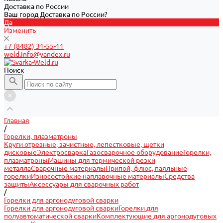
Доставка по России
Ваш город Доставка по России?
Да
Изменить
+7 (8482) 31-55-11
weld.info@yandex.ru
Поиск
Главная
/
Горелки, плазматроны
Круги отрезные, зачистные, лепестковые, щетки
дисковые
Электросварка
Газосварочное оборудование
Горелки,
плазматроны
Машины для термической резки
металла
Сварочные материалы
Припой, флюс, паяльные
горелки
Износостойкие наплавочные материалы
Средства
защиты
Аксессуары для сварочных работ
/
Горелки для аргонодуговой сварки
Горелки для аргонодуговой сварки
Горелки для
полуавтоматической сварки
Комплектующие для аргонодуговых