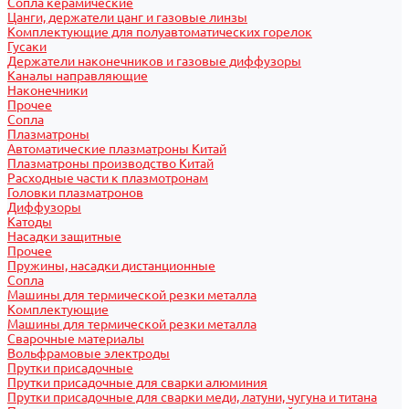
Сопла керамические
Цанги, держатели цанг и газовые линзы
Комплектующие для полуавтоматических горелок
Гусаки
Держатели наконечников и газовые диффузоры
Каналы направляющие
Наконечники
Прочее
Сопла
Плазматроны
Автоматические плазматроны Китай
Плазматроны производство Китай
Расходные части к плазмотронам
Головки плазматронов
Диффузоры
Катоды
Насадки защитные
Прочее
Пружины, насадки дистанционные
Сопла
Машины для термической резки металла
Комплектующие
Машины для термической резки металла
Сварочные материалы
Вольфрамовые электроды
Прутки присадочные
Прутки присадочные для сварки алюминия
Прутки присадочные для сварки меди, латуни, чугуна и титана