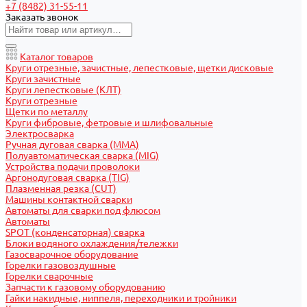
+7 (8482) 31-55-11
Заказать звонок
Каталог товаров
Круги отрезные, зачистные, лепестковые, щетки дисковые
Круги зачистные
Круги лепестковые (КЛТ)
Круги отрезные
Щетки по металлу
Круги фибровые, фетровые и шлифовальные
Электросварка
Ручная дуговая сварка (MMA)
Полуавтоматическая сварка (MIG)
Устройства подачи проволоки
Аргонодуговая сварка (TIG)
Плазменная резка (CUT)
Машины контактной сварки
Автоматы для сварки под флюсом
Автоматы
SPOT (конденсаторная) сварка
Блоки водяного охлаждения/тележки
Газосварочное оборудование
Горелки газовоздушные
Горелки сварочные
Запчасти к газовому оборудованию
Гайки накидные, ниппеля, переходники и тройники