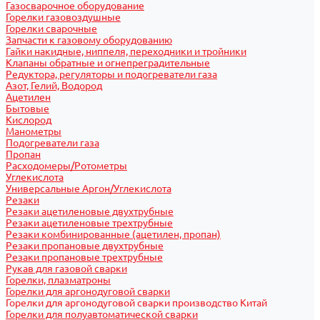
Газосварочное оборудование
Горелки газовоздушные
Горелки сварочные
Запчасти к газовому оборудованию
Гайки накидные, ниппеля, переходники и тройники
Клапаны обратные и огнепреградительные
Редуктора, регуляторы и подогреватели газа
Азот, Гелий, Водород
Ацетилен
Бытовые
Кислород
Манометры
Подогреватели газа
Пропан
Расходомеры/Ротометры
Углекислота
Универсальные Аргон/Углекислота
Резаки
Резаки ацетиленовые двухтрубные
Резаки ацетиленовые трехтрубные
Резаки комбинированные (ацетилен, пропан)
Резаки пропановые двухтрубные
Резаки пропановые трехтрубные
Рукав для газовой сварки
Горелки, плазматроны
Горелки для аргонодуговой сварки
Горелки для аргонодуговой сварки производство Китай
Горелки для полуавтоматической сварки