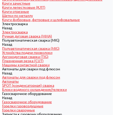
Круги зачистные
Круги лепестковые (КЛТ)
Круги отрезные
Щетки по металлу
Круги фибровые, фетровые и шлифовальные
Электросварка
Назад
Электросварка
Ручная дуговая сварка (MMA)
Полуавтоматическая сварка (MIG)
Назад
Полуавтоматическая сварка (MIG)
Устройства подачи проволоки
Аргонодуговая сварка (TIG)
Плазменная резка (CUT)
Машины контактной сварки
Автоматы для сварки под флюсом
Назад
Автоматы для сварки под флюсом
Автоматы
SPOT (конденсаторная) сварка
Блоки водяного охлаждения/тележки
Газосварочное оборудование
Назад
Газосварочное оборудование
Горелки газовоздушные
Горелки сварочные
Запчасти к газовому оборудованию