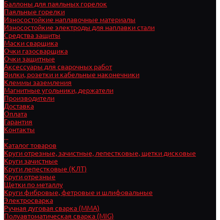
Баллоны для паяльных горелок
Паяльные горелки
Износостойкие наплавочные материалы
Износостойкие электроды для наплавки стали
Средства защиты
Маски сварщика
Очки газосварщика
Очки защитные
Аксессуары для сварочных работ
Вилки, розетки и кабельные наконечники
Клеммы заземления
Магнитные угольники, держатели
Производители
Доставка
Оплата
Гарантия
Контакты
...
Каталог товаров
Круги отрезные, зачистные, лепестковые, щетки дисковые
Круги зачистные
Круги лепестковые (КЛТ)
Круги отрезные
Щетки по металлу
Круги фибровые, фетровые и шлифовальные
Электросварка
Ручная дуговая сварка (MMA)
Полуавтоматическая сварка (MIG)