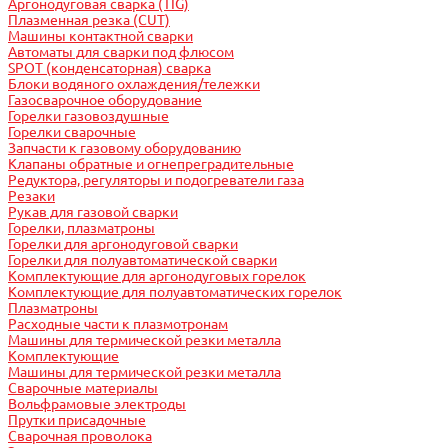
Аргонодуговая сварка (TIG)
Плазменная резка (CUT)
Машины контактной сварки
Автоматы для сварки под флюсом
SPOT (конденсаторная) сварка
Блоки водяного охлаждения/тележки
Газосварочное оборудование
Горелки газовоздушные
Горелки сварочные
Запчасти к газовому оборудованию
Клапаны обратные и огнепреградительные
Редуктора, регуляторы и подогреватели газа
Резаки
Рукав для газовой сварки
Горелки, плазматроны
Горелки для аргонодуговой сварки
Горелки для полуавтоматической сварки
Комплектующие для аргонодуговых горелок
Комплектующие для полуавтоматических горелок
Плазматроны
Расходные части к плазмотронам
Машины для термической резки металла
Комплектующие
Машины для термической резки металла
Сварочные материалы
Вольфрамовые электроды
Прутки присадочные
Сварочная проволока