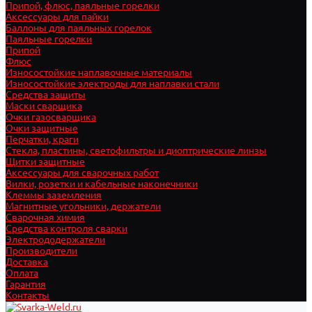
Припой, флюс, паяльные горелки
Аксессуары для пайки
Баллоны для паяльных горелок
Паяльные горелки
Припой
Флюс
Износостойкие наплавочные материалы
Износостойкие электроды для наплавки стали
Средства защиты
Маски сварщика
Очки газосварщика
Очки защитные
Перчатки, краги
Стекла, пластины, светофильтры и диоптрические линзы
Щитки защитные
Аксессуары для сварочных работ
Вилки, розетки и кабельные наконечники
Клеммы заземления
Магнитные угольники, держатели
Сварочная химия
Средства контроля сварки
Электрододержатели
Производители
Доставка
Оплата
Гарантия
Контакты