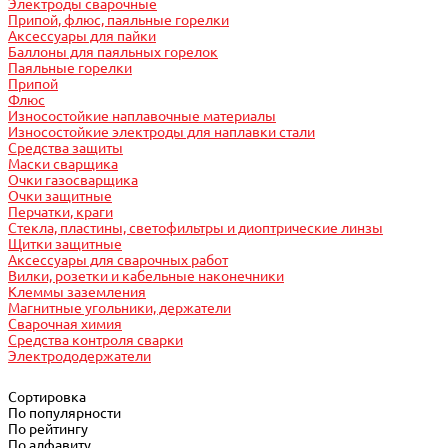
Электроды сварочные
Припой, флюс, паяльные горелки
Аксессуары для пайки
Баллоны для паяльных горелок
Паяльные горелки
Припой
Флюс
Износостойкие наплавочные материалы
Износостойкие электроды для наплавки стали
Средства защиты
Маски сварщика
Очки газосварщика
Очки защитные
Перчатки, краги
Стекла, пластины, светофильтры и диоптрические линзы
Щитки защитные
Аксессуары для сварочных работ
Вилки, розетки и кабельные наконечники
Клеммы заземления
Магнитные угольники, держатели
Сварочная химия
Средства контроля сварки
Электрододержатели
Сортировка
По популярности
По рейтингу
По алфавиту