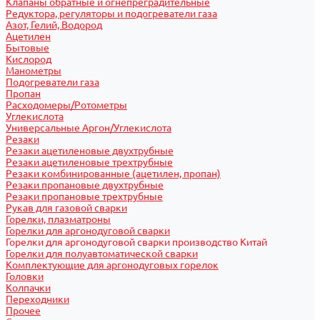
Клапаны обратные и огнепреградительные
Редуктора, регуляторы и подогреватели газа
Азот, Гелий, Водород
Ацетилен
Бытовые
Кислород
Манометры
Подогреватели газа
Пропан
Расходомеры/Ротометры
Углекислота
Универсальные Аргон/Углекислота
Резаки
Резаки ацетиленовые двухтрубные
Резаки ацетиленовые трехтрубные
Резаки комбинированные (ацетилен, пропан)
Резаки пропановые двухтрубные
Резаки пропановые трехтрубные
Рукав для газовой сварки
Горелки, плазматроны
Горелки для аргонодуговой сварки
Горелки для аргонодуговой сварки производство Китай
Горелки для полуавтоматической сварки
Комплектующие для аргонодуговых горелок
Головки
Колпачки
Переходники
Прочее