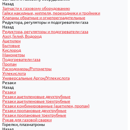
Назад
Запчасти к газовому оборудованию
Гайки накидные, ниппеля, переходники и тройники
Клапаны обратные и огнепреградительные
Редуктора, регуляторы и подогреватели газа
Назад
Редуктора, регуляторы и подогреватели газа
Азот, Гелий, Водород
Ацетилен
Бытовые
Кислород
Манометры
Подогреватели газа
Пропан
Расходомеры/Ротометры
Углекислота
Универсальные Аргон/Углекислота
Резаки
Назад
Резаки
Резаки ацетиленовые двухтрубные
Резаки ацетиленовые трехтрубные
Резаки комбинированные (ацетилен, пропан)
Резаки пропановые двухтрубные
Резаки пропановые трехтрубные
Рукав для газовой сварки
Горелки, плазматроны
Назад