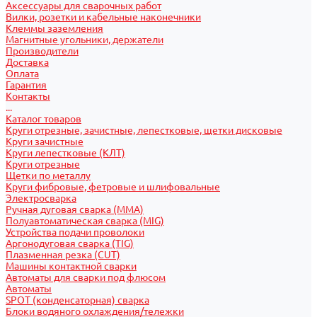
Аксессуары для сварочных работ
Вилки, розетки и кабельные наконечники
Клеммы заземления
Магнитные угольники, держатели
Производители
Доставка
Оплата
Гарантия
Контакты
...
Каталог товаров
Круги отрезные, зачистные, лепестковые, щетки дисковые
Круги зачистные
Круги лепестковые (КЛТ)
Круги отрезные
Щетки по металлу
Круги фибровые, фетровые и шлифовальные
Электросварка
Ручная дуговая сварка (MMA)
Полуавтоматическая сварка (MIG)
Устройства подачи проволоки
Аргонодуговая сварка (TIG)
Плазменная резка (CUT)
Машины контактной сварки
Автоматы для сварки под флюсом
Автоматы
SPOT (конденсаторная) сварка
Блоки водяного охлаждения/тележки