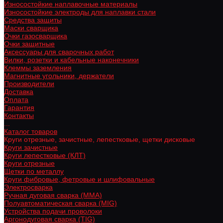
Износостойкие наплавочные материалы
Износостойкие электроды для наплавки стали
Средства защиты
Маски сварщика
Очки газосварщика
Очки защитные
Аксессуары для сварочных работ
Вилки, розетки и кабельные наконечники
Клеммы заземления
Магнитные угольники, держатели
Производители
Доставка
Оплата
Гарантия
Контакты
...
Каталог товаров
Круги отрезные, зачистные, лепестковые, щетки дисковые
Круги зачистные
Круги лепестковые (КЛТ)
Круги отрезные
Щетки по металлу
Круги фибровые, фетровые и шлифовальные
Электросварка
Ручная дуговая сварка (MMA)
Полуавтоматическая сварка (MIG)
Устройства подачи проволоки
Аргонодуговая сварка (TIG)