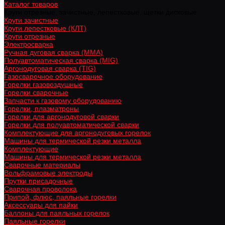
Каталог товаров
Круги отрезные, зачистные, лепестковые, щетки дисковые
Круги зачистные
Круги лепестковые (КЛТ)
Круги отрезные
Электросварка
Ручная дуговая сварка (MMA)
Полуавтоматическая сварка (MIG)
Аргонодуговая сварка (TIG)
Газосварочное оборудование
Горелки газовоздушные
Горелки сварочные
Запчасти к газовому оборудованию
Горелки, плазматроны
Горелки для аргонодуговой сварки
Горелки для полуавтоматической сварки
Комплектующие для аргонодуговых горелок
Машины для термической резки металла
Комплектующие
Машины для термической резки металла
Сварочные материалы
Вольфрамовые электроды
Прутки присадочные
Сварочная проволока
Припой, флюс, паяльные горелки
Аксессуары для пайки
Баллоны для паяльных горелок
Паяльные горелки