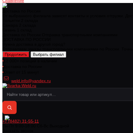
Сравнение
Доставка по России
От выбранного филиала зависят контакты и условия отгрузки. Дос
Тольятти
2 склада
Самара
2 склада
Казань
1 склад
Доставка по России
Отправка транспортными компаниями
ДОСТАВКА ПО РОССИИ
Нужна доставка в другой город?
Отправляем заказы транспортными компаниями по России. Точный
Продолжить
Выбрать филиал
12 000+ позиций в наличии
Доставка по России
Ответ от 15 минут
weld.info@yandex.ru
+7 (8482) 31-55-11
Пн-Пт 9:00-18:00 Cб-Вс Выходной
Заказать звонок