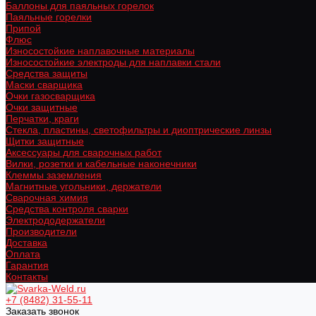
Баллоны для паяльных горелок
Паяльные горелки
Припой
Флюс
Износостойкие наплавочные материалы
Износостойкие электроды для наплавки стали
Средства защиты
Маски сварщика
Очки газосварщика
Очки защитные
Перчатки, краги
Стекла, пластины, светофильтры и диоптрические линзы
Щитки защитные
Аксессуары для сварочных работ
Вилки, розетки и кабельные наконечники
Клеммы заземления
Магнитные угольники, держатели
Сварочная химия
Средства контроля сварки
Электрододержатели
Производители
Доставка
Оплата
Гарантия
Контакты
+7 (8482) 31-55-11
Заказать звонок