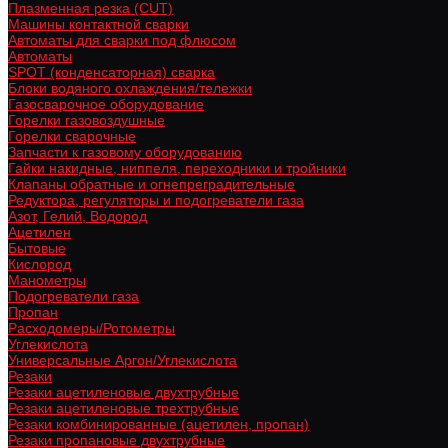
Плазменная резка (CUT)
Машины контактной сварки
Автоматы для сварки под флюсом
Автоматы
SPOT (конденсаторная) сварка
Блоки водяного охлаждения/тележки
Газосварочное оборудование
Горелки газовоздушные
Горелки сварочные
Запчасти к газовому оборудованию
Гайки накидные, ниппеля, переходники и тройники
Клапаны обратные и огнепреградительные
Редуктора, регуляторы и подогреватели газа
Азот, Гелий, Водород
Ацетилен
Бытовые
Кислород
Манометры
Подогреватели газа
Пропан
Расходомеры/Ротометры
Углекислота
Универсальные Аргон/Углекислота
Резаки
Резаки ацетиленовые двухтрубные
Резаки ацетиленовые трехтрубные
Резаки комбинированные (ацетилен, пропан)
Резаки пропановые двухтрубные