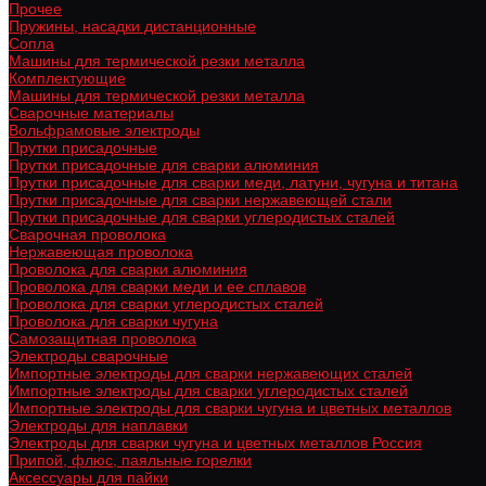
Прочее
Пружины, насадки дистанционные
Сопла
Машины для термической резки металла
Комплектующие
Машины для термической резки металла
Сварочные материалы
Вольфрамовые электроды
Прутки присадочные
Прутки присадочные для сварки алюминия
Прутки присадочные для сварки меди, латуни, чугуна и титана
Прутки присадочные для сварки нержавеющей стали
Прутки присадочные для сварки углеродистых сталей
Сварочная проволока
Нержавеющая проволока
Проволока для сварки алюминия
Проволока для сварки меди и ее сплавов
Проволока для сварки углеродистых сталей
Проволока для сварки чугуна
Самозащитная проволока
Электроды сварочные
Импортные электроды для сварки нержавеющих сталей
Импортные электроды для сварки углеродистых сталей
Импортные электроды для сварки чугуна и цветных металлов
Электроды для наплавки
Электроды для сварки чугуна и цветных металлов Россия
Припой, флюс, паяльные горелки
Аксессуары для пайки