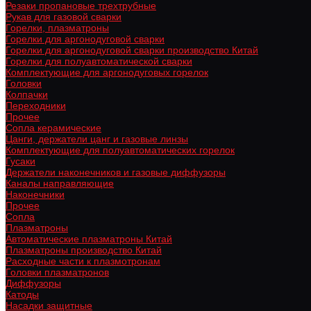
Резаки пропановые трехтрубные
Рукав для газовой сварки
Горелки, плазматроны
Горелки для аргонодуговой сварки
Горелки для аргонодуговой сварки производство Китай
Горелки для полуавтоматической сварки
Комплектующие для аргонодуговых горелок
Головки
Колпачки
Переходники
Прочее
Сопла керамические
Цанги, держатели цанг и газовые линзы
Комплектующие для полуавтоматических горелок
Гусаки
Держатели наконечников и газовые диффузоры
Каналы направляющие
Наконечники
Прочее
Сопла
Плазматроны
Автоматические плазматроны Китай
Плазматроны производство Китай
Расходные части к плазмотронам
Головки плазматронов
Диффузоры
Катоды
Насадки защитные