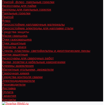
Припой, флюс, паяльные горелки
Аксессуары для пайки
Баллоны для паяльных горелок
Паяльные горелки
Припой
Флюс
Износостойкие наплавочные материалы
Износостойкие электроды для наплавки стали
Средства защиты
Маски сварщика
Очки газосварщика
Очки защитные
Перчатки, краги
Стекла, пластины, светофильтры и диоптрические линзы
Щитки защитные
Аксессуары для сварочных работ
Вилки, розетки и кабельные наконечники
Клеммы заземления
Магнитные угольники, держатели
Сварочная химия
Средства контроля сварки
Электрододержатели
Производители
Доставка
Оплата
Гарантия
Контакты