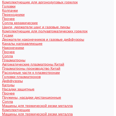
Комплектующие для аргонодуговых горелок
Головки
Колпачки
Переходники
Прочее
Сопла керамические
Цанги, держатели цанг и газовые линзы
Комплектующие для полуавтоматических горелок
Гусаки
Держатели наконечников и газовые диффузоры
Каналы направляющие
Наконечники
Прочее
Сопла
Плазматроны
Автоматические плазматроны Китай
Плазматроны производство Китай
Расходные части к плазмотронам
Головки плазматронов
Диффузоры
Катоды
Насадки защитные
Прочее
Пружины, насадки дистанционные
Сопла
Машины для термической резки металла
Комплектующие
Машины для термической резки металла