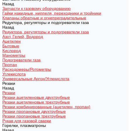
Назад
Запчасти к газовому оборудованию
Гайки накидные, ниппеля, переходники и тройники
Клапаны обратные и огнепреградительные
Редуктора, регуляторы и подогреватели газа
Назад
Редуктора, регуляторы и подогреватели газа
Азот, Гелий, Водород
Ацетилен
Бытовые
Кислород
Манометры
Подогреватели газа
Пропан
Расходомеры/Ротометры
Углекислота
Универсальные Аргон/Углекислота
Резаки
Назад
Резаки
Резаки ацетиленовые двухтрубные
Резаки ацетиленовые трехтрубные
Резаки комбинированные (ацетилен, пропан)
Резаки пропановые двухтрубные
Резаки пропановые трехтрубные
Рукав для газовой сварки
Горелки, плазматроны
Назад