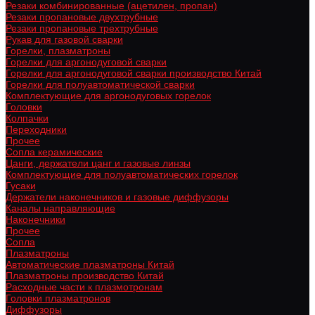
Резаки комбинированные (ацетилен, пропан)
Резаки пропановые двухтрубные
Резаки пропановые трехтрубные
Рукав для газовой сварки
Горелки, плазматроны
Горелки для аргонодуговой сварки
Горелки для аргонодуговой сварки производство Китай
Горелки для полуавтоматической сварки
Комплектующие для аргонодуговых горелок
Головки
Колпачки
Переходники
Прочее
Сопла керамические
Цанги, держатели цанг и газовые линзы
Комплектующие для полуавтоматических горелок
Гусаки
Держатели наконечников и газовые диффузоры
Каналы направляющие
Наконечники
Прочее
Сопла
Плазматроны
Автоматические плазматроны Китай
Плазматроны производство Китай
Расходные части к плазмотронам
Головки плазматронов
Диффузоры