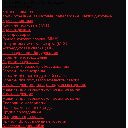
Пн-Пт 9:00-18:00 Cб-Вс Выходной
Заказать звонок
Каталог товаров
Круги отрезные, зачистные, лепестковые, щетки дисковые
Круги зачистные
Круги лепестковые (КЛТ)
Круги отрезные
Электросварка
Ручная дуговая сварка (MMA)
Полуавтоматическая сварка (MIG)
Аргонодуговая сварка (TIG)
Газосварочное оборудование
Горелки газовоздушные
Горелки сварочные
Запчасти к газовому оборудованию
Горелки, плазматроны
Горелки для аргонодуговой сварки
Горелки для полуавтоматической сварки
Комплектующие для аргонодуговых горелок
Машины для термической резки металла
Комплектующие
Машины для термической резки металла
Сварочные материалы
Вольфрамовые электроды
Прутки присадочные
Сварочная проволока
Припой, флюс, паяльные горелки
Аксессуары для пайки