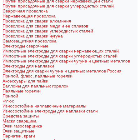
Прутки присадочные для сварки нержавеющей стали
Прутки присадочные для сварки углеродистых сталей
Сварочная проволока
Нержавеющая проволока
Проволока для сварки алюминия
Проволока для сварки меди и ее сплавов
Проволока для сварки углеродистых сталей
Проволока для сварки чугуна
Самозащитная проволока
Электроды сварочные
Импортные электроды для сварки нержавеющих сталей
Импортные электроды для сварки углеродистых сталей
Импортные электроды для сварки чугуна и цветных металлов
Электроды для наплавки
Электроды для сварки чугуна и цветных металлов Россия
Припой, флюс, паяльные горелки
Аксессуары для пайки
Баллоны для паяльных горелок
Паяльные горелки
Припой
Флюс
Износостойкие наплавочные материалы
Износостойкие электроды для наплавки стали
Средства защиты
Маски сварщика
Очки газосварщика
Очки защитные
Перчатки, краги