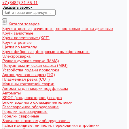
+7 (8482) 31-55-11
Заказать звонок
Каталог товаров
Круги отрезные, зачистные, лепестковые, щетки дисковые
Круги зачистные
Круги лепестковые (КЛТ)
Круги отрезные
Щетки по металлу
Круги фибровые, фетровые и шлифовальные
Электросварка
Ручная дуговая сварка (MMA)
Полуавтоматическая сварка (MIG)
Устройства подачи проволоки
Аргонодуговая сварка (TIG)
Плазменная резка (CUT)
Машины контактной сварки
Автоматы для сварки под флюсом
Автоматы
SPOT (конденсаторная) сварка
Блоки водяного охлаждения/тележки
Газосварочное оборудование
Горелки газовоздушные
Горелки сварочные
Запчасти к газовому оборудованию
Гайки накидные, ниппеля, переходники и тройники