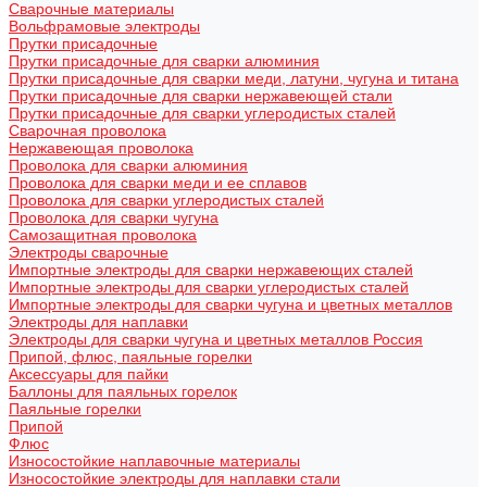
Сварочные материалы
Вольфрамовые электроды
Прутки присадочные
Прутки присадочные для сварки алюминия
Прутки присадочные для сварки меди, латуни, чугуна и титана
Прутки присадочные для сварки нержавеющей стали
Прутки присадочные для сварки углеродистых сталей
Сварочная проволока
Нержавеющая проволока
Проволока для сварки алюминия
Проволока для сварки меди и ее сплавов
Проволока для сварки углеродистых сталей
Проволока для сварки чугуна
Самозащитная проволока
Электроды сварочные
Импортные электроды для сварки нержавеющих сталей
Импортные электроды для сварки углеродистых сталей
Импортные электроды для сварки чугуна и цветных металлов
Электроды для наплавки
Электроды для сварки чугуна и цветных металлов Россия
Припой, флюс, паяльные горелки
Аксессуары для пайки
Баллоны для паяльных горелок
Паяльные горелки
Припой
Флюс
Износостойкие наплавочные материалы
Износостойкие электроды для наплавки стали