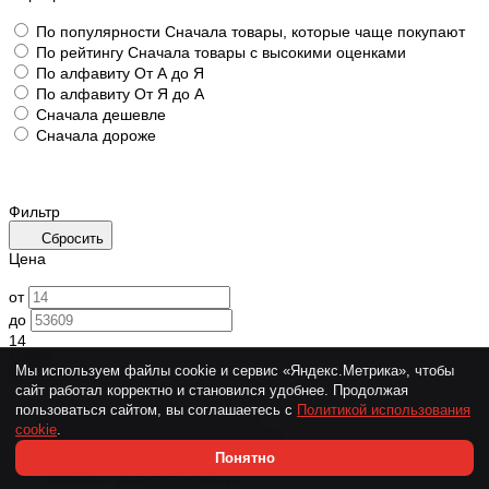
По популярности
Сначала товары, которые чаще покупают
По рейтингу
Сначала товары с высокими оценками
По алфавиту
От А до Я
По алфавиту
От Я до А
Сначала дешевле
Сначала дороже
Фильтр
Сбросить
Цена
от
до
14
53609
Мы используем файлы cookie и сервис «Яндекс.Метрика», чтобы
Наличие в магазинах
сайт работал корректно и становился удобнее. Продолжая
пользоваться сайтом, вы соглашаетесь с
Политикой использования
г.Казань, ул. Техническая, д. 60
cookie
.
г.Самара, Заводское шоссе, д. 21К
г.Самара, Ракитовское шоссе, д. 90
Понятно
г.Тольятти, ул.Борковская, д. 9