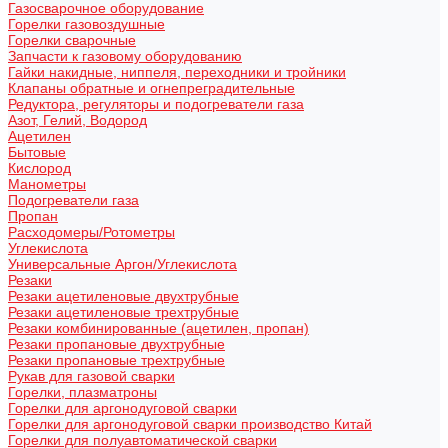
Газосварочное оборудование
Горелки газовоздушные
Горелки сварочные
Запчасти к газовому оборудованию
Гайки накидные, ниппеля, переходники и тройники
Клапаны обратные и огнепреградительные
Редуктора, регуляторы и подогреватели газа
Азот, Гелий, Водород
Ацетилен
Бытовые
Кислород
Манометры
Подогреватели газа
Пропан
Расходомеры/Ротометры
Углекислота
Универсальные Аргон/Углекислота
Резаки
Резаки ацетиленовые двухтрубные
Резаки ацетиленовые трехтрубные
Резаки комбинированные (ацетилен, пропан)
Резаки пропановые двухтрубные
Резаки пропановые трехтрубные
Рукав для газовой сварки
Горелки, плазматроны
Горелки для аргонодуговой сварки
Горелки для аргонодуговой сварки производство Китай
Горелки для полуавтоматической сварки