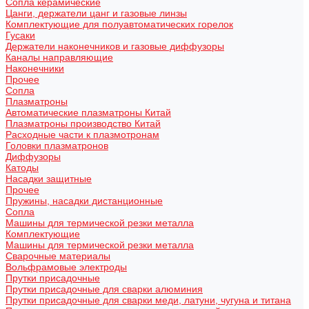
Сопла керамические
Цанги, держатели цанг и газовые линзы
Комплектующие для полуавтоматических горелок
Гусаки
Держатели наконечников и газовые диффузоры
Каналы направляющие
Наконечники
Прочее
Сопла
Плазматроны
Автоматические плазматроны Китай
Плазматроны производство Китай
Расходные части к плазмотронам
Головки плазматронов
Диффузоры
Катоды
Насадки защитные
Прочее
Пружины, насадки дистанционные
Сопла
Машины для термической резки металла
Комплектующие
Машины для термической резки металла
Сварочные материалы
Вольфрамовые электроды
Прутки присадочные
Прутки присадочные для сварки алюминия
Прутки присадочные для сварки меди, латуни, чугуна и титана