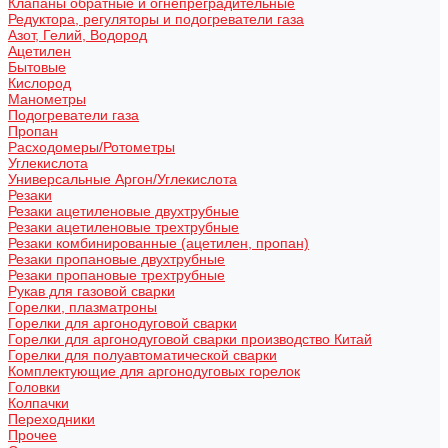
Клапаны обратные и огнепреградительные
Редуктора, регуляторы и подогреватели газа
Азот, Гелий, Водород
Ацетилен
Бытовые
Кислород
Манометры
Подогреватели газа
Пропан
Расходомеры/Ротометры
Углекислота
Универсальные Аргон/Углекислота
Резаки
Резаки ацетиленовые двухтрубные
Резаки ацетиленовые трехтрубные
Резаки комбинированные (ацетилен, пропан)
Резаки пропановые двухтрубные
Резаки пропановые трехтрубные
Рукав для газовой сварки
Горелки, плазматроны
Горелки для аргонодуговой сварки
Горелки для аргонодуговой сварки производство Китай
Горелки для полуавтоматической сварки
Комплектующие для аргонодуговых горелок
Головки
Колпачки
Переходники
Прочее