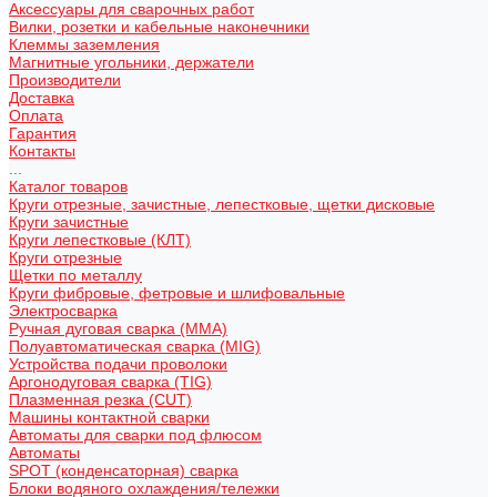
Аксессуары для сварочных работ
Вилки, розетки и кабельные наконечники
Клеммы заземления
Магнитные угольники, держатели
Производители
Доставка
Оплата
Гарантия
Контакты
...
Каталог товаров
Круги отрезные, зачистные, лепестковые, щетки дисковые
Круги зачистные
Круги лепестковые (КЛТ)
Круги отрезные
Щетки по металлу
Круги фибровые, фетровые и шлифовальные
Электросварка
Ручная дуговая сварка (MMA)
Полуавтоматическая сварка (MIG)
Устройства подачи проволоки
Аргонодуговая сварка (TIG)
Плазменная резка (CUT)
Машины контактной сварки
Автоматы для сварки под флюсом
Автоматы
SPOT (конденсаторная) сварка
Блоки водяного охлаждения/тележки