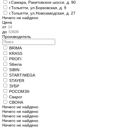
г.Самара, Ракитовское шоссе, д. 90
г.Тольятти, ул.Борковская, д. 9
г.Тольятти, ул.Новозаводская, д. 27
Ничего не найдено
Цена
от
до
Производитель
BRIMA
KRASS
PROFI
Siberia
SIBIN
START/WEGA
STAYER
ЗУБР
РОСОМЗ®
Сварог
СВОНА
Ничего не найдено
Ничего не найдено
Ничего не найдено
Ничего не найдено
Ничего не найдено