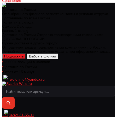
Сравнение
Доставка по России
От выбранного филиала зависят контакты и условия отгрузки.
Доставляем по всей России.
Тольятти
2 склада
Самара
2 склада
Казань
1 склад
Доставка по России
Отправка транспортными компаниями
ДОСТАВКА ПО РОССИИ
Нужна доставка в другой город?
Отправляем заказы транспортными компаниями по России.
Точный город доставки можно указать при оформлении заказа.
Продолжить
Выбрать филиал
12 000+ позиций в наличии
Доставка по России
Ответ от 15 минут
weld.info@yandex.ru
+7 (8482) 31-55-11