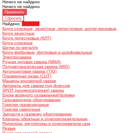
Ничего не найдено
Ничего не найдено
Найдено:
Показать
Круги отрезные, зачистные, лепестковые, щетки дисковые
Круги зачистные
Круги лепестковые (КЛТ)
Круги отрезные
Щетки по металлу
Круги фибровые, фетровые и шлифовальные
Электросварка
Ручная дуговая сварка (MMA)
Полуавтоматическая сварка (MIG)
Аргонодуговая сварка (TIG)
Плазменная резка (CUT)
Машины контактной сварки
Автоматы для сварки под флюсом
SPOT (конденсаторная) сварка
Блоки водяного охлаждения/тележки
Газосварочное оборудование
Горелки газовоздушные
Горелки сварочные
Запчасти к газовому оборудованию
Клапаны обратные и огнепреградительные
Редуктора, регуляторы и подогреватели газа
Резаки
Рукав для газовой сварки