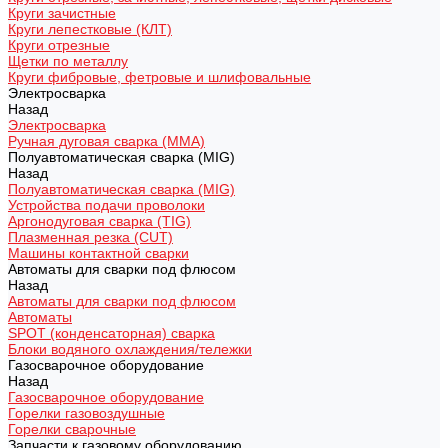
Круги зачистные
Круги лепестковые (КЛТ)
Круги отрезные
Щетки по металлу
Круги фибровые, фетровые и шлифовальные
Электросварка
Назад
Электросварка
Ручная дуговая сварка (MMA)
Полуавтоматическая сварка (MIG)
Назад
Полуавтоматическая сварка (MIG)
Устройства подачи проволоки
Аргонодуговая сварка (TIG)
Плазменная резка (CUT)
Машины контактной сварки
Автоматы для сварки под флюсом
Назад
Автоматы для сварки под флюсом
Автоматы
SPOT (конденсаторная) сварка
Блоки водяного охлаждения/тележки
Газосварочное оборудование
Назад
Газосварочное оборудование
Горелки газовоздушные
Горелки сварочные
Запчасти к газовому оборудованию