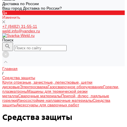
Доставка по России
Ваш город Доставка по России?
Да
Изменить
+7 (8482) 31-55-11
weld.info@yandex.ru
Поиск
Главная
/
Средства защиты
Круги отрезные, зачистные, лепестковые, щетки
дисковые
Электросварка
Газосварочное оборудование
Горелки,
плазматроны
Машины для термической резки
металла
Сварочные материалы
Припой, флюс, паяльные
горелки
Износостойкие наплавочные материалы
Средства
защиты
Аксессуары для сварочных работ
Средства защиты