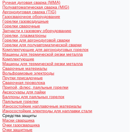
Ручная дуговая сварка (MMA)
Полуавтоматическая сварка (MIG)
Аргонодуговая сварка (TIG)
Газосварочное оборудование
Горелки газовоздушные
Горелки сварочные
Запчасти к газовому оборудованию
Горелки, плазматроны
Горелки для аргонодуговой сварки
Горелки для полуавтоматической сварки
Комплектующие для аргонодуговых горелок
Машины для термической резки металла
Комплектующие
Машины для термической резки металла
Сварочные материалы
Вольфрамовые электроды
Прутки присадочные
Сварочная проволока
Припой, флюс, паяльные горелки
Аксессуары для пайки
Баллоны для паяльных горелок
Паяльные горелки
Износостойкие наплавочные материалы
Износостойкие электроды для наплавки стали
Средства защиты
Маски сварщика
Очки газосварщика
Очки защитные