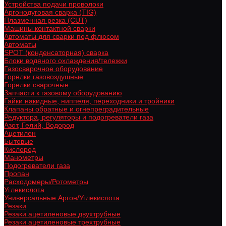
Устройства подачи проволоки
Аргонодуговая сварка (TIG)
Плазменная резка (CUT)
Машины контактной сварки
Автоматы для сварки под флюсом
Автоматы
SPOT (конденсаторная) сварка
Блоки водяного охлаждения/тележки
Газосварочное оборудование
Горелки газовоздушные
Горелки сварочные
Запчасти к газовому оборудованию
Гайки накидные, ниппеля, переходники и тройники
Клапаны обратные и огнепреградительные
Редуктора, регуляторы и подогреватели газа
Азот, Гелий, Водород
Ацетилен
Бытовые
Кислород
Манометры
Подогреватели газа
Пропан
Расходомеры/Ротометры
Углекислота
Универсальные Аргон/Углекислота
Резаки
Резаки ацетиленовые двухтрубные
Резаки ацетиленовые трехтрубные