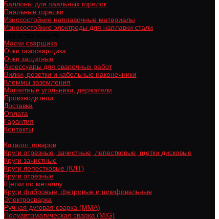
Баллоны для паяльных горелок
Паяльные горелки
Износостойкие наплавочные материалы
Износостойкие электроды для наплавки стали
Средства защиты
Маски сварщика
Очки газосварщика
Очки защитные
Аксессуары для сварочных работ
Вилки, розетки и кабельные наконечники
Клеммы заземления
Магнитные угольники, держатели
Производители
Доставка
Оплата
Гарантия
Контакты
...
Каталог товаров
Круги отрезные, зачистные, лепестковые, щетки дисковые
Круги зачистные
Круги лепестковые (КЛТ)
Круги отрезные
Щетки по металлу
Круги фибровые, фетровые и шлифовальные
Электросварка
Ручная дуговая сварка (MMA)
Полуавтоматическая сварка (MIG)