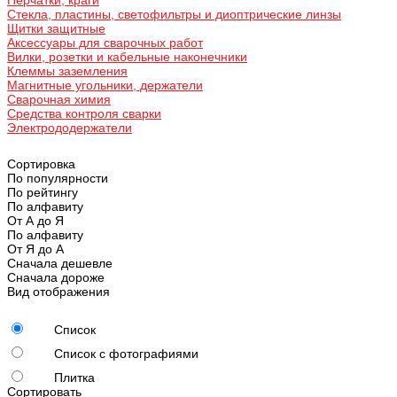
Стекла, пластины, светофильтры и диоптрические линзы
Щитки защитные
Аксессуары для сварочных работ
Вилки, розетки и кабельные наконечники
Клеммы заземления
Магнитные угольники, держатели
Сварочная химия
Средства контроля сварки
Электрододержатели
Сортировка
По популярности
По рейтингу
По алфавиту
От А до Я
По алфавиту
От Я до А
Сначала дешевле
Сначала дороже
Вид отображения
Список
Список с фотографиями
Плитка
Сортировать